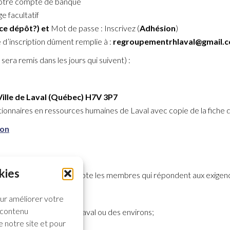
otre compte de banque
 facultatif
ce dépôt?) et
Mot de passe : Inscrivez (
Adhésion
)
 d’inscription dûment remplie à :
regroupementrhlaval@gmail.
era remis dans les jours qui suivent) :
Ville de Laval (Québec) H7V 3P7
onnaires en ressources humaines de Laval avec copie de la fiche d
ion
kies
nseil d’administration accepte les membres qui répondent aux exigen
our améliorer votre
n contenu
ise ou un organisme de Laval ou des environs;
e notre site et pour
dans les environs;