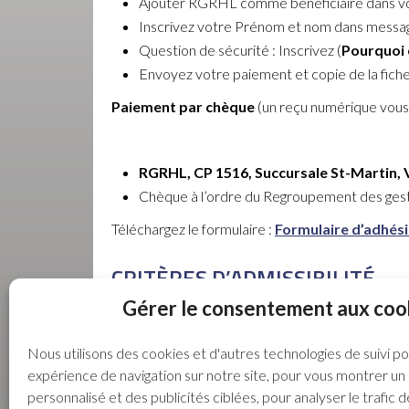
Ajouter RGRHL comme bénéficiaire dans v
Inscrivez votre Prénom et nom dans message
Question de sécurité : Inscrivez (
Pourquoi 
Envoyez votre paiement et copie de la fiche
Paiement par chèque
(un reçu numérique vous s
RGRHL, CP 1516, Succursale St-Martin, 
Chèque à l’ordre du Regroupement des gesti
Téléchargez le formulaire :
Formulaire d’adhés
CRITÈRES D’ADMISSIBILITÉ
Gérer le consentement aux coo
Sans y être tenu et à sa seule discrétion, le co
Nous utilisons des cookies et d'autres technologies de suivi p
expérience de navigation sur notre site, pour vous montrer u
le gestionnaire qui oeuvre dans une entrepr
personnalisé et des publicités ciblées, pour analyser le trafic d
le gestionnaire qui a élu domicile à Laval ou 