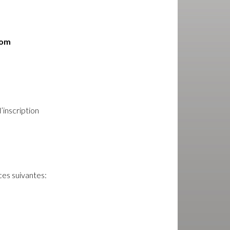
com
’inscription
ces suivantes: